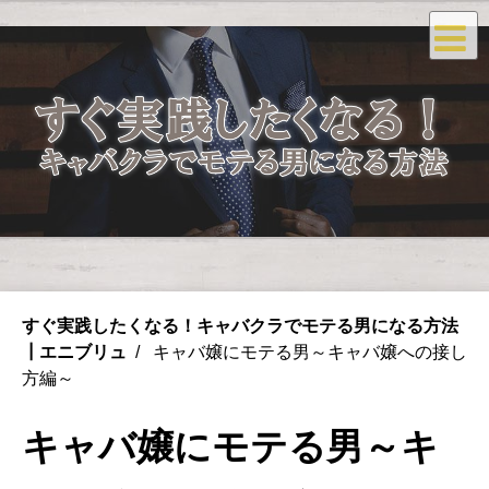
すぐ実践したくなる！キャバクラでモテる男になる方法
┃エニブリュ
キャバ嬢にモテる男～キャバ嬢への接し
方編～
キャバ嬢にモテる男～キ